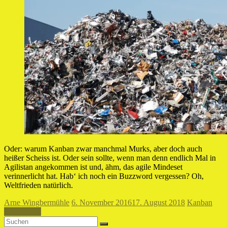
Oder: warum Kanban zwar manchmal Murks, aber doch auch
heißer Scheiss ist. Oder sein sollte, wenn man denn endlich Mal in
Agilistan angekommen ist und, ähm, das agile Mindeset
verinnerlicht hat. Hab‘ ich noch ein Buzzword vergessen? Oh,
Weltfrieden natürlich.
Arne Wingbermühle
6. November 2016
17. August 2018
Kanban
Weiterlesen