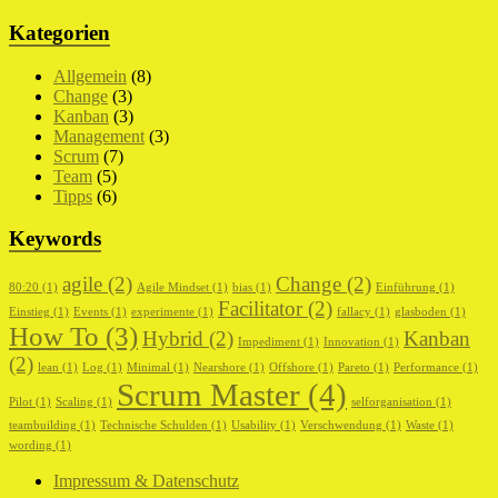
Kategorien
Allgemein
(8)
Change
(3)
Kanban
(3)
Management
(3)
Scrum
(7)
Team
(5)
Tipps
(6)
Keywords
agile
(2)
Change
(2)
80:20
(1)
Agile Mindset
(1)
bias
(1)
Einführung
(1)
Facilitator
(2)
Einstieg
(1)
Events
(1)
experimente
(1)
fallacy
(1)
glasboden
(1)
How To
(3)
Hybrid
(2)
Kanban
Impediment
(1)
Innovation
(1)
(2)
lean
(1)
Log
(1)
Minimal
(1)
Nearshore
(1)
Offshore
(1)
Pareto
(1)
Performance
(1)
Scrum Master
(4)
Pilot
(1)
Scaling
(1)
selforganisation
(1)
teambuilding
(1)
Technische Schulden
(1)
Usability
(1)
Verschwendung
(1)
Waste
(1)
wording
(1)
Impressum & Datenschutz