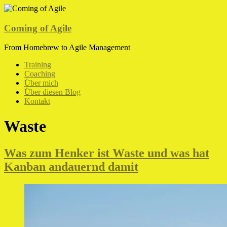
Zum
Inhalt
springen
Coming of Agile
From Homebrew to Agile Management
Menü
Training
Coaching
Über mich
Über diesen Blog
Kontakt
Waste
Was zum Henker ist Waste und was hat
Kanban andauernd damit